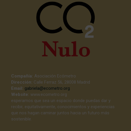
Compañía:
Asociación Ecómetro
Dirección:
Calle Ferraz 56, 28008 Madrid
Email:
gabriela@ecometro.org
Website:
www.ecometro.org
esperamos que sea un espacio donde puedas dar y
recibir, equitativamente, conocimientos y experiencias
que nos hagan caminar juntos hacia un futuro más
sostenible.