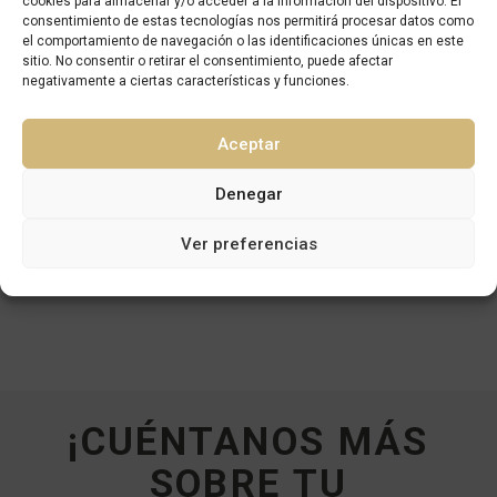
cookies para almacenar y/o acceder a la información del dispositivo. El
carbono embebida
, compensando la huella embebida
consentimiento de estas tecnologías nos permitirá procesar datos como
resultante.
el comportamiento de navegación o las identificaciones únicas en este
sitio. No consentir o retirar el consentimiento, puede afectar
Asimismo, deberán alcanzar la
calificación energética A
negativamente a ciertas características y funciones.
para edificios de nueva construcción o
calificación B
para
edificios rehabilitados.
Aceptar
También realizar la instalación de
energías renovables
in
situ o contratan el suministro de energía por medio de una
Denegar
comercializadora de origen renovable durante su etapa
operativa.
Ver preferencias
¡CUÉNTANOS MÁS
SOBRE TU